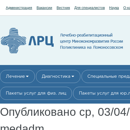
Перейти к основному содержанию
Администрация
Вакансии
Вестник
Для специалистов
Наука
О н
Лечение
Диагностика
Специальные пре
Пакеты услуг для физ. лиц
Пакеты услуг для юр.
Опубликовано ср, 03/04
medadm