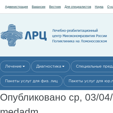
Перейти к основному содержанию
Администрация
Вакансии
Вестник
Для специалистов
Наука
О н
Лечение
Диагностика
Специальные пре
Пакеты услуг для физ. лиц
Пакеты услуг для юр.
Опубликовано ср, 03/04
medadm