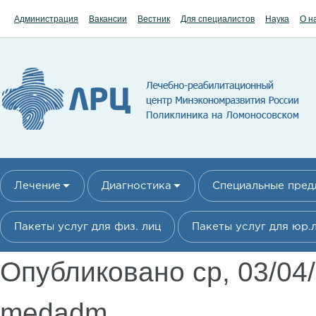
Перейти к основному содержанию
Администрация
Вакансии
Вестник
Для специалистов
Наука
О н
Лечение
Диагностика
Специальные пре
Пакеты услуг для физ. лиц
Пакеты услуг для юр.
Опубликовано ср, 03/04
medadm