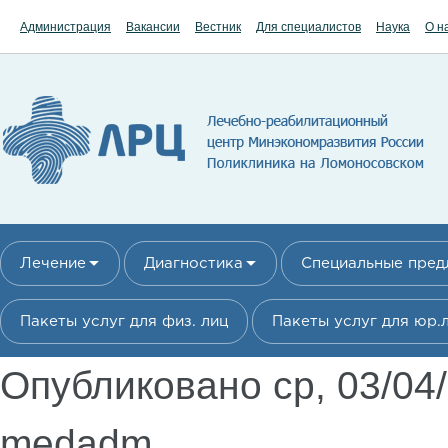
Перейти к основному содержанию
Администрация
Вакансии
Вестник
Для специалистов
Наука
О н
Лечение
Диагностика
Специальные пре
Пакеты услуг для физ. лиц
Пакеты услуг для юр.
Опубликовано ср, 03/04
medadm