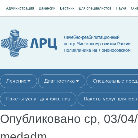
Перейти к основному содержанию
Администрация
Вакансии
Вестник
Для специалистов
Наука
О н
Лечение
Диагностика
Специальные пре
Пакеты услуг для физ. лиц
Пакеты услуг для юр.
Опубликовано ср, 03/04
medadm