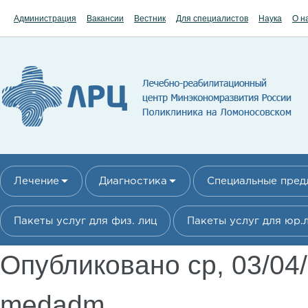
Перейти к основному содержанию
Администрация
Вакансии
Вестник
Для специалистов
Наука
О н
Лечение
Диагностика
Специальные пре
Пакеты услуг для физ. лиц
Пакеты услуг для юр.
Опубликовано ср, 03/04
medadm