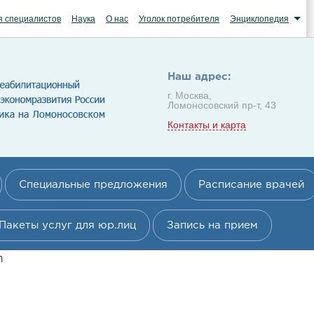
я специалистов
Наука
О нас
Уголок потребителя
Энциклопедия
Наш адрес:
г. Москва,
Ломоносовский пр-т, 43
Контакты и карта
Специальные предложения
Расписание врачей
Пакеты услуг для юр.лиц
Запись на прием
m