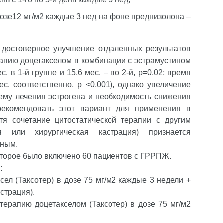
дозе12 мг/м2 каждые 3 нед на фоне преднизолона –
достоверное улучшение отдаленных результатов
рапию доцетакселом в комбинации с эстрамустином
. в 1-й группе и 15,6 мес. – во 2-й, р=0,02; время
ес. соответственно, р <0,001), однако увеличение
хему лечения эстрогена и необходимость снижения
рекомендовать этот вариант для применения в
тя сочетание цитостатической терапии с другим
я или хирургическая кастрация) признается
зным.
оторое было включено 60 пациентов с ГРРПЖ.
:
ксел (Таксотер) в дозе 75 мг/м2 каждые 3 недели +
страция).
отерапию доцетакселом (Таксотер) в дозе 75 мг/м2