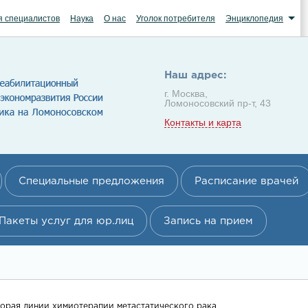
я специалистов
Наука
О нас
Уголок потребителя
Энциклопедия
Наш адрес:
г. Москва,
Ломоносовский пр-т, 43
Контакты и карта
Специальные предложения
Расписание врачей
Пакеты услуг для юр.лиц
Запись на прием
торая линии химиотерапии метастатического рака