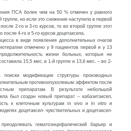
ения ПСА более чем на 50 % отмечен у равного
й группе, но если это снижение наступило в первой
осле 2-го и 3-го курсов, то во второй группе этот
 после 4-го и 5-го курсов доцетаксела.
оцесса в виде появления дополнительных очагов
иотерапии отмечено у 9 пациентов первой и у 13
продолжительность жизни больных, которые не
тавила 15,5 мес. в 1-й группе и 13,6 мес. – во 2-
 поиски модификации структуры производных
полнительным противоопухолевым эффектом после
естным препаратам. В результате небольшой
ела был создан новый препарат – кабазитаксел,
сть к клеточным культурам in vivo и in vitro и
оделях доцетаксел- чувствительных и доцетаксел-
 преодолевать гематоэнцефалический барьер и