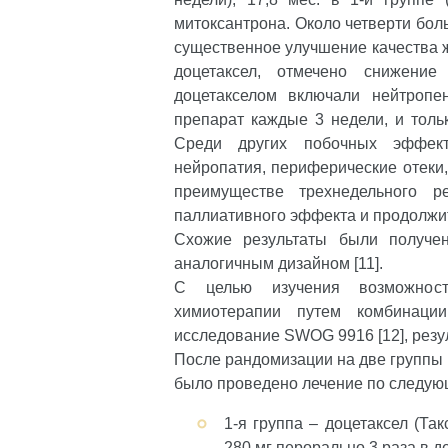
митоксантрона. Около четверти бол
существенное улучшение качества 
доцетаксел, отмечено снижен
доцетакселом включали нейтропе
препарат каждые 3 недели, и толь
Среди других побочных эффекто
нейропатия, периферические отеки
преимуществе трехнедельного р
паллиативного эффекта и продолжит
Схожие результаты были получе
аналогичным дизайном [11].
С целью изучения возможност
химиотерапии путем комбинац
исследование SWOG 9916 [12], резул
После рандомизации на две группы
было проведено лечение по следую
1-я группа – доцетаксел (Так
280 мг перорально 3 раза в де