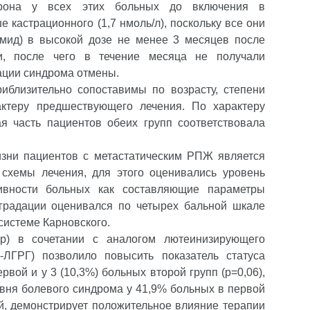
терона у всех этих больных до включения в
 кастрационного (1,7 нмоль/л), поскольку все они
амид) в высокой дозе не менее 3 месяцев после
сти, после чего в течение месяца не получали
ации синдрома отмены.
иблизительно сопоставимы по возрасту, степени
ктеру предшествующего лечения. По характеру
я часть пациентов обеих групп соответствовала
изни пациентов с метастатическим РПЖ является
хемы лечения, для этого оценивались уровень
ивности больных как составляющие параметры
 градации оценивался по четырех бальной шкале
системе Карновского.
ер) в сочетании с аналогом лютеинизирующего
а-ЛГРГ) позволило повысить показатель статуса
рвой и у 3 (10,3%) больных второй групп (p=0,06),
овня болевого синдрома у 41,9% больных в первой
рой, демонстрирует положительное влияние терапии