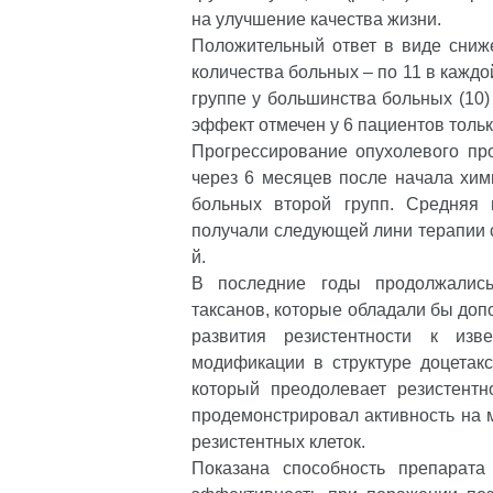
на улучшение качества жизни.
Положительный ответ в виде сниж
количества больных – по 11 в каждо
группе у большинства больных (10) п
эффект отмечен у 6 пациентов только
Прогрессирование опухолевого пр
через 6 месяцев после начала хим
больных второй групп. Средняя 
получали следующей лини терапии сос
й.
В последние годы продолжались
таксанов, которые обладали бы до
развития резистентности к изв
модификации в структуре доцетакс
который преодолевает резистентно
продемонстрировал активность на м
резистентных клеток.
Показана способность препарата