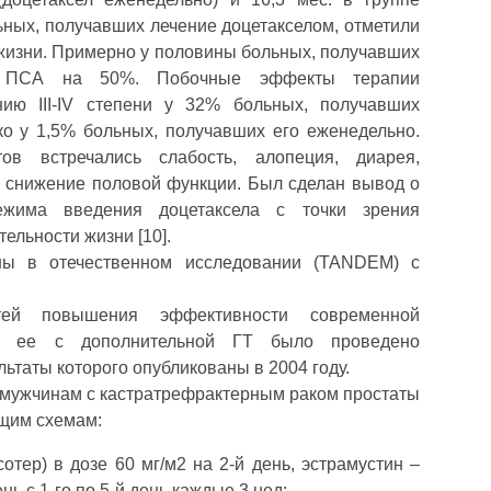
ьных, получавших лечение доцетакселом, отметили
жизни. Примерно у половины больных, получавших
ие ПСА на 50%. Побочные эффекты терапии
нию III-IV степени у 32% больных, получавших
ко у 1,5% больных, получавших его еженедельно.
в встречались слабость, алопеция, диарея,
, снижение половой функции. Был сделан вывод о
ежима введения доцетаксела с точки зрения
ельности жизни [10].
ны в отечественном исследовании (TANDEM) c
ей повышения эффективности современной
ии ее с дополнительной ГТ было проведено
ьтаты которого опубликованы в 2004 году.
 мужчинам с кастратрефрактерным раком простаты
щим схемам:
сотер) в дозе 60 мг/м2 на 2-й день, эстрамустин –
нь с 1-го по 5-й день каждые 3 нед;