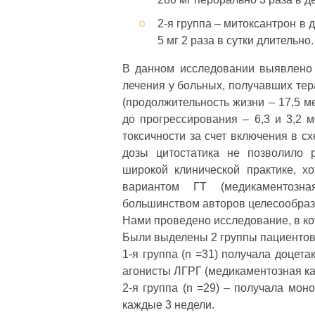
2-я группа – митоксантрон в 
5 мг 2 раза в сутки длительно.
В данном исследовании выявлено 
лечения у больных, получавших те
(продолжительность жизни – 17,5 мес
до прогрессирования – 6,3 и 3,2 м
токсичности за счет включения в с
дозы цитостатика не позволило 
широкой клинической практике, хо
вариантом ГТ (медикаментозна
большинством авторов целесообра
Нами проведено исследование, в к
Были выделены 2 группы пациентов
1-я группа (n =31) получала доцета
агонисты ЛГРГ (медикаментозная ка
2-я группа (n =29) – получала мон
каждые 3 недели.