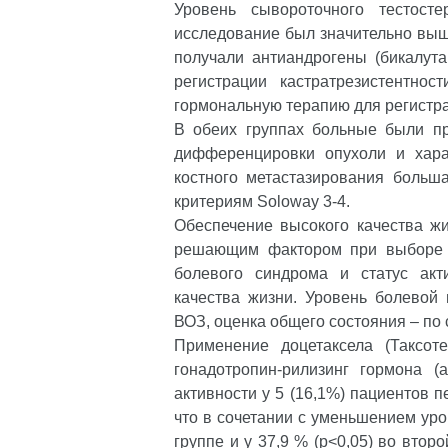
Уровень сывороточного тестос
исследование был значительно выше
получали антиандрогены (бикалут
регистрации кастратрезистентно
гормональную терапию для регистр
В обеих группах больные были пр
дифференцировки опухоли и хара
костного метастазирования больша
критериям Soloway 3-4.
Обеспечение высокого качества ж
решающим фактором при выборе с
болевого синдрома и статус акт
качества жизни. Уровень болевой
ВОЗ, оценка общего состояния – по 
Применение доцетаксела (Таксот
гонадотропин-рилизинг гормона (
активности у 5 (16,1%) пациентов пе
что в сочетании с уменьшением ур
группе и у 37,9 % (p<0,05) во вто