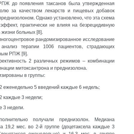
РПЖ до появления таксанов была утвержденная
ролю за качеством лекарств и пищевых добавок
преднизолоном. Однако установлено, что эта схема
эффект, практически не влияя на безрецидивную
жизни больных [8].
 многоцентровое рандомизированное исследование
анализ терапии 1006 пациентов, страдающих
ным РПЖ [9].
фективность 2 различных режимов – комбинации
инации митоксантрона и преднизолона.
зированы в группы:
м2 еженедельно 5 введений каждые 6 недель;
м2 каждые 3 недели;
е 3 недели.
олнительно получали преднизолон. Медиана
а 19,2 мес. во 2-й группе (доцетаксела каждые 3
(доцетаксел еженедельно) и 16,3 мес. в группе