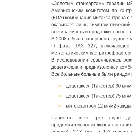
«Золотым стандартом» терапии м
Американским комитетом по конт
(FDA) комбинация митоксантрона с 
оказывает лишь симптоматический 
выживаемость и продолжительность 
В 2008 г. было завершено крупное
III фазы TAX 327, включающее 
метастатическим кастратрефрактер
В исследовании сравнивалась эф
доцетаксела и преднизолона и комб
Все больные больные были рандоми
доцетаксел (Таксотер) 30 мг/
доцетаксел (Таксотер) 75 мг/
митоксантрон 12 мг/м2 кажды
Пациенты всех трех групп доп
продолжительности жизни составил
недели), 17,8 мес. в 1-й группе 