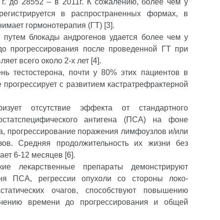
г. до 28552 – в 2011г. К сожалению, более чем у
егистрируется в распространенных формах, в
имает гормонотерапия (ГТ) [3].
 путем блокады андрогенов удается более чем у
до прогрессирования после проведенной ГТ при
ет всего около 2-х лет [4].
нь тестостерона, почти у 80% этих пациентов в
е прогрессирует с развитием кастратрефрактерной
ризует отсутствие эффекта от стандартного
остатспецифического антигена (ПСА) на фоне
на, прогрессирование поражения лимфоузлов и/или
зов. Средняя продолжительность их жизни без
т 6-12 месяцев [6].
кие лекарственные препараты демонстрируют
ня ПСА, регрессии опухоли со стороны локо-
статических очагов, способствуют повышению
ичению времени до прогрессирования и общей