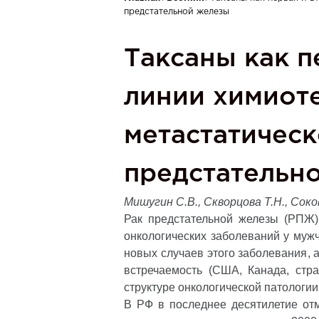
Вы здесь
предстательной железы
Таксаны как п
линии химиот
метастатическ
предстательн
Мишугин С.В., Скворцова Т.Н., Соков 
Рак предстательной железы (РПЖ)
онкологических заболеваний у муж
новых случаев этого заболевания, а
встречаемость (США, Канада, стр
структуре онкологической патологии 
В РФ в последнее десятилетие от