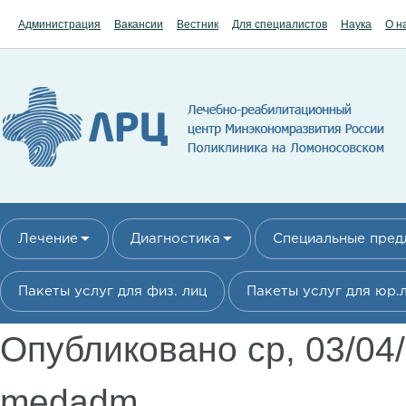
Перейти к основному содержанию
Администрация
Вакансии
Вестник
Для специалистов
Наука
О н
Лечение
Диагностика
Специальные пре
Пакеты услуг для физ. лиц
Пакеты услуг для юр.
Опубликовано ср, 03/04
medadm