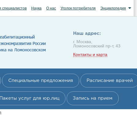
я специалистов
Наука
О нас
Уголок потребителя
Энциклопедия
Наш адрес:
г. Москва,
Ломоносовский пр-т, 43
Контакты и карта
Специальные предложения
Расписание врачей
Пакеты услуг для юр.лиц
Запись на прием
m