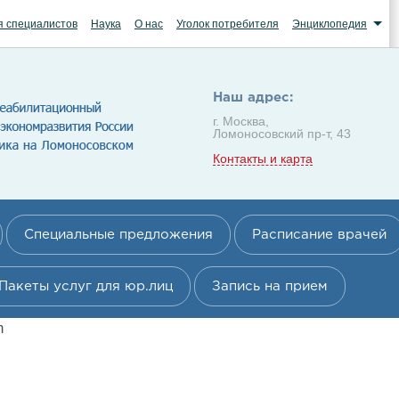
я специалистов
Наука
О нас
Уголок потребителя
Энциклопедия
Наш адрес:
г. Москва,
Ломоносовский пр-т, 43
Контакты и карта
Специальные предложения
Расписание врачей
Пакеты услуг для юр.лиц
Запись на прием
m