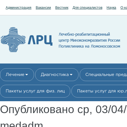
Перейти к основному содержанию
Администрация
Вакансии
Вестник
Для специалистов
Наука
О н
Лечение
Диагностика
Специальные пре
Пакеты услуг для физ. лиц
Пакеты услуг для юр.
Опубликовано ср, 03/04
medadm