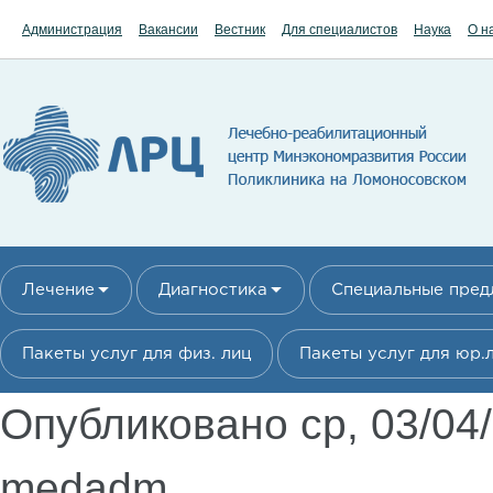
Перейти к основному содержанию
Администрация
Вакансии
Вестник
Для специалистов
Наука
О н
Лечение
Диагностика
Специальные пре
Пакеты услуг для физ. лиц
Пакеты услуг для юр.
Опубликовано ср, 03/04
medadm