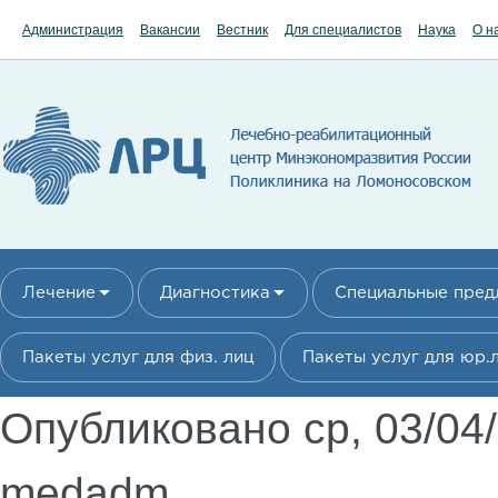
Перейти к основному содержанию
Администрация
Вакансии
Вестник
Для специалистов
Наука
О н
Лечение
Диагностика
Специальные пре
Пакеты услуг для физ. лиц
Пакеты услуг для юр.
Опубликовано ср, 03/04
medadm