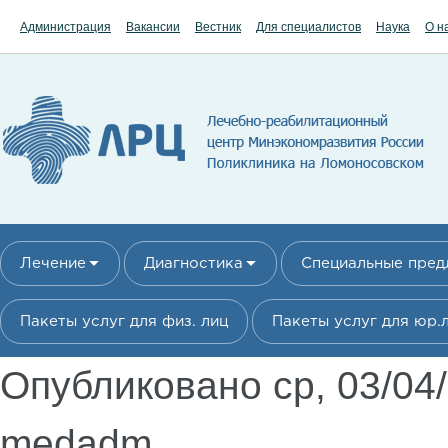
Перейти к основному содержанию
Администрация
Вакансии
Вестник
Для специалистов
Наука
О н
Лечение
Диагностика
Специальные пре
Пакеты услуг для физ. лиц
Пакеты услуг для юр.
Опубликовано ср, 03/04
medadm