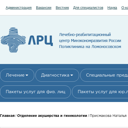
Перейти к основному содержанию
Администрация
Вакансии
Вестник
Для специалистов
Наука
О н
Лечение
Диагностика
Специальные пре
Пакеты услуг для физ. лиц
Пакеты услуг для юр.
Вы здесь
/
/
Главная
Отделение акушерства и гинекологии
Присмакова Наталья 