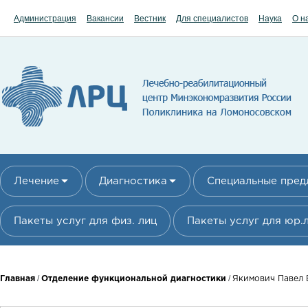
Перейти к основному содержанию
Администрация
Вакансии
Вестник
Для специалистов
Наука
О н
Лечение
Диагностика
Специальные пре
Пакеты услуг для физ. лиц
Пакеты услуг для юр.
Вы здесь
/
/
Главная
Отделение функциональной диагностики
Якимович Павел