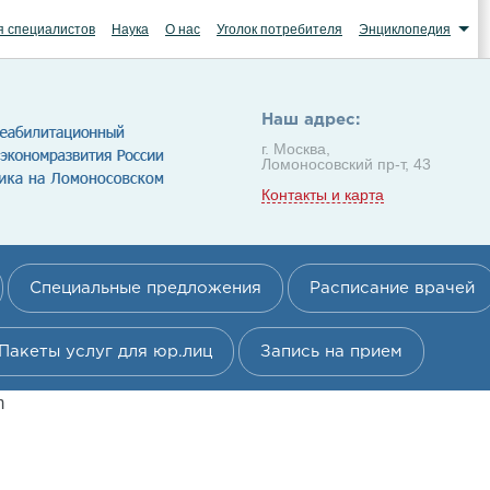
я специалистов
Наука
О нас
Уголок потребителя
Энциклопедия
Наш адрес:
г. Москва,
Ломоносовский пр-т, 43
Контакты и карта
Специальные предложения
Расписание врачей
Пакеты услуг для юр.лиц
Запись на прием
m