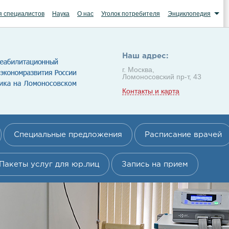
я специалистов
Наука
О нас
Уголок потребителя
Энциклопедия
Наш адрес:
г. Москва,
Ломоносовский пр-т, 43
Контакты и карта
Специальные предложения
Расписание врачей
Пакеты услуг для юр.лиц
Запись на прием