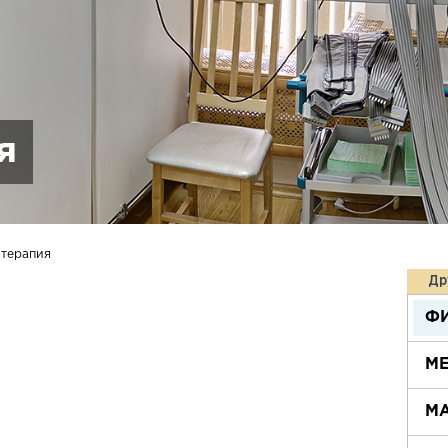
я
терапия
Др
Ф
М
М